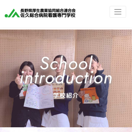
School
introduction
学校紹介